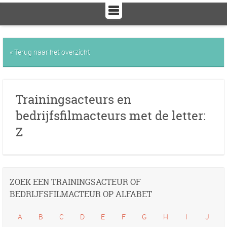
« Terug naar het overzicht
Trainingsacteurs en
bedrijfsfilmacteurs met de letter:
Z
ZOEK EEN TRAININGSACTEUR OF
BEDRIJFSFILMACTEUR OP ALFABET
A
B
C
D
E
F
G
H
I
J