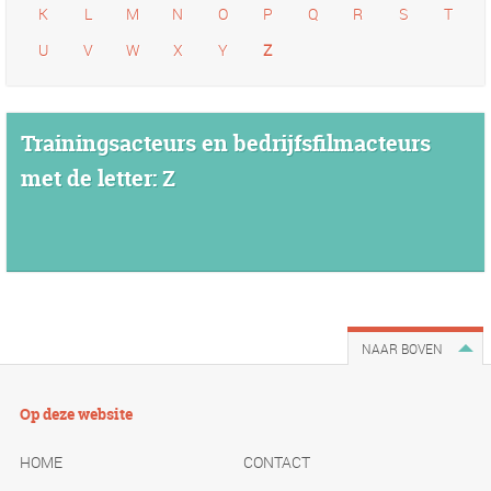
K
L
M
N
O
P
Q
R
S
T
U
V
W
X
Y
Z
Trainingsacteurs en bedrijfsfilmacteurs
met de letter: Z
NAAR BOVEN
Op deze website
HOME
CONTACT